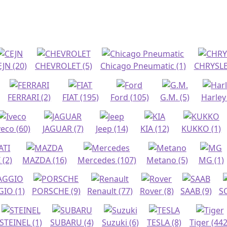
EJN
(20)
CHEVROLET
(5)
Chicago Pneumatic
(1)
CHRYSL
FERRARI
(2)
FIAT
(195)
Ford
(105)
G.M.
(5)
Harley
veco
(60)
JAGUAR
(7)
Jeep
(14)
KIA
(12)
KUKKO
(1)
I
(2)
MAZDA
(16)
Mercedes
(107)
Metano
(5)
MG
(1)
GIO
(1)
PORSCHE
(9)
Renault
(77)
Rover
(8)
SAAB
(9)
S
STEINEL
(1)
SUBARU
(4)
Suzuki
(6)
TESLA
(8)
Tiger
(442