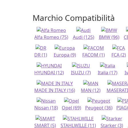
Marchio Compatibilità
Alfa Romeo
(75)
Audi
(125)
BMW
(96)
C
DR
(1)
Europa
(9)
FACOM
(1)
FCA
(2)
HYUNDAI
(12)
ISUZU
(7)
Italia
(17)
I
MADE IN ITALY
(16)
MAN
(12)
MASERAT
Nissan
(18)
Opel
(69)
Peugeot
(36)
PIAG
SMART
(5)
STAHLWILLE
(11)
Starker
(3)