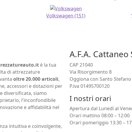
)
Volkswagen
(151)
A.F.A. Cattaneo S
trezzatureauto.it
è la tua
CAP 21040
lta di attrezzature
Via Risorgimento 8
e vanta
oltre 20.000 articoli
,
Oggiona con Santo Stefano 
, accessori e dotazioni per
P.iva 01495700120
ne diversificata, siamo
I nostri orari
prietario, l'inconfondibile
novazione e affidabilità nel
Apertura dal Lunedì al Vene
Orari mattino 08:00 – 12:00
Orari pomeriggio 13:30 – 17
nza intuitiva e coinvolgente,