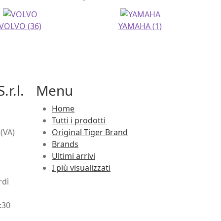
VOLVO
(36)
YAMAHA
(1)
.r.l.
Menu
Home
Tutti i prodotti
(VA)
Original Tiger Brand
Brands
Ultimi arrivi
I più visualizzati
rdì
:30