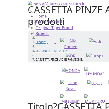
CASSETTA PINZE 
Home
prodotti
Tutti i prodotti
Original Tiger Brand
Brands
Home
/
Prodotti
/
SEZIONE 1 - ESTRATTORI
/
CASSETTA PINZE AD ESPANSIONE...
Titolo?CASSETTA 