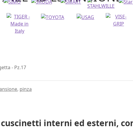
getta - Pz.17
ansione
,
pinza
cuscinetti interni ed esterni, c
o